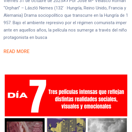
Viernes 31 de octubre de 2025✍️ Por José Mª Velasco Román
“Orphan” – László Nemes (132’ · Hungría, Reino Unido, Francia y
Alemania) Drama sociopolítico que transcurre en la Hungría de 1
957. Bajo el ambiente represivo por el régimen comunista imper
ante en aquellos años, la película nos sumerge a través del niño
protagonista en busca
READ MORE