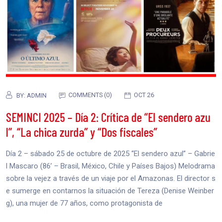
COMMENTS (0)
OCT 26
BY:
ADMIN
SEMINCI 2025 – Día 2: Crítica de “El sendero azu
l”, “La chica zurda” y “Dos fiscales”
Día 2 – sábado 25 de octubre de 2025 “El sendero azul” – Gabrie
l Mascaro (86’ – Brasil, México, Chile y Países Bajos) Melodrama
sobre la vejez a través de un viaje por el Amazonas. El director s
e sumerge en contarnos la situación de Tereza (Denise Weinber
g), una mujer de 77 años, como protagonista de