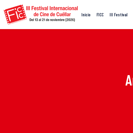
Inicio
FICC
III Festival
A