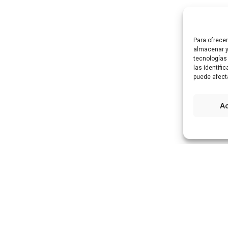
Para ofrece
almacenar y
tecnologías
las identifi
puede afect
A