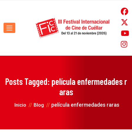
Posts Tagged: película enfermedades r
aras
película enfermedades raras
Inicio
Blog