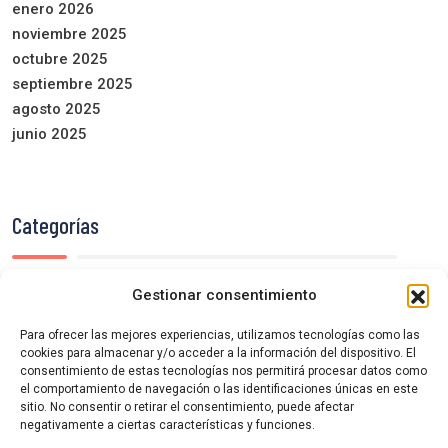
enero 2026
noviembre 2025
octubre 2025
septiembre 2025
agosto 2025
junio 2025
Categorías
Gestionar consentimiento
Semana de Cine de Cuéllar
Sin categoría
Para ofrecer las mejores experiencias, utilizamos tecnologías como las
cookies para almacenar y/o acceder a la información del dispositivo. El
consentimiento de estas tecnologías nos permitirá procesar datos como
el comportamiento de navegación o las identificaciones únicas en este
sitio. No consentir o retirar el consentimiento, puede afectar
negativamente a ciertas características y funciones.
Contacto
|
Aviso Legal
|
Política de Privacidad
|