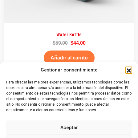
Water Bottle
$
59.00
$
44.00
Añadir al carrito
Gestionar consentimiento
Para ofrecer las mejores experiencias, utilizamos tecnologías como las
cookies para almacenar y/o acceder a la información del dispositivo. El
consentimiento de estas tecnologías nos permitirá procesar datos como
el comportamiento de navegación o las identificaciones únicas en este
sitio. No consentir o retirar el consentimiento, puede afectar
negativamente a ciertas características y funciones.
Contacto
|
Aviso Legal
|
Política de Privacidad
|
Política de Cookies
Aceptar
© 2026 |
Festival