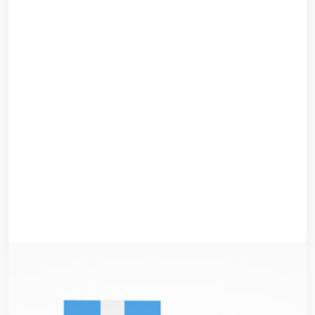
Shopping Bag
$
79.00
$
59.00
Añadir al carrito